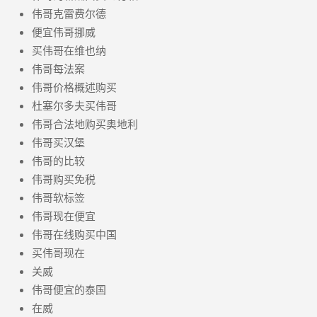
伟哥克雷费尔德
便宜伟哥挪威
买伟哥在维也纳
伟哥每法案
伟哥价格概述购买
杜塞尔多夫买伟哥
伟哥合法地购买奥地利
伟哥买汉堡
伟哥的比较
伟哥购买免税
伟哥软标签
伟哥现在便宜
伟哥在线购买中国
买伟哥现在
关威
伟哥便宜的泰国
在威