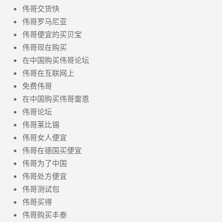
伟哥交货快
伟哥罗马尼亚
伟哥便宜的买贝宝
伟哥现在购买
在中国购买伟哥论坛
伟哥在互联网上
免费伟哥
在中国购买伟哥雷恩
伟哥论坛
伟哥莱比锡
伟哥女人便宜
伟哥在德国买便宜
伟哥为了中国
伟哥处方便宜
伟哥测试包
伟哥买得
伟哥购买丰泰