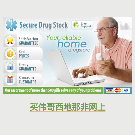
买便宜的伟哥。 无需处方即可在线购买伟
哥（西地那非）
买伟哥西地那非网上
买伟哥西地那非网上