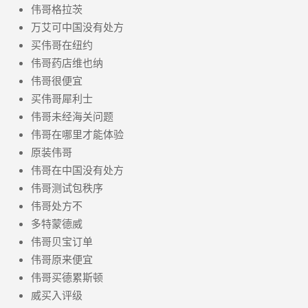
伟哥格拉茨
万艾可中国没有处方
买伟哥在纽约
伟哥药店维也纳
伟哥很便宜
买伟哥犀利士
伟哥未经海关问题
伟哥在哪里才能体验
原装伟哥
伟哥在中国没有处方
伟哥测试包秩序
伟哥处方不
多特蒙德威
伟哥贝宝订单
伟哥原来便宜
伟哥买德累斯顿
威买入评级